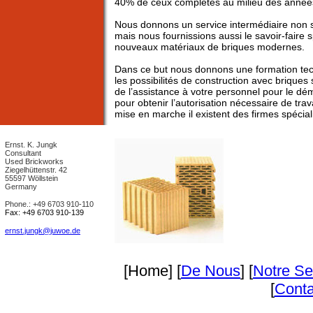
40% de ceux complétés au milieu des année
Nous donnons un service intermédiaire non 
mais nous fournissions aussi le savoir-faire 
nouveaux matériaux de briques modernes.
Dans ce but nous donnons une formation tech
les possibilités de construction avec brique
de l’assistance à votre personnel pour le dé
pour obtenir l’autorisation nécessaire de trav
mise en marche il existent des firmes spécial
Ernst. K. Jungk
Consultant
Used Brickworks
Ziegelhüttenstr. 42
55597 Wöllstein
Germany
Phone.: +49 6703 910-110
Fax: +49 6703 910-139
ernst.jungk@juwoe.de
[Home] [
De Nous
] [
Notre Se
[
Conta